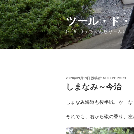
コ
ン
テ
ツール・ド・ (
ン
(っ´∀｀)っ ちりんちり～ん♪
ツ
へ
ス
キ
ッ
プ
投
2009年09月19日
投稿者:
NULLPOPOPO
稿
しまなみ～今治
日:
しまなみ海道も後半戦、かーな
それでも、右から磯の香り、左