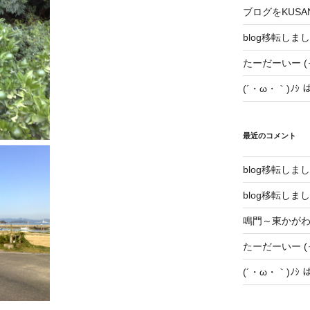
ブログをKUSA
blog移転しま
たーだーいー (っ
(´・ω・｀)ﾉｼ
最近のコメント
blog移転しま
blog移転しま
鳴門～東かが
たーだーいー (っ
(´・ω・｀)ﾉｼ