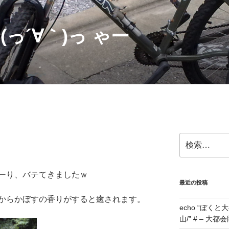
っ´∀｀)っ ゃー
検
索:
ーり、バテてきましたｗ
最近の投稿
からかぼすの香りがすると癒されます。
echo “ぼくと大
山/” # – 大都会岡