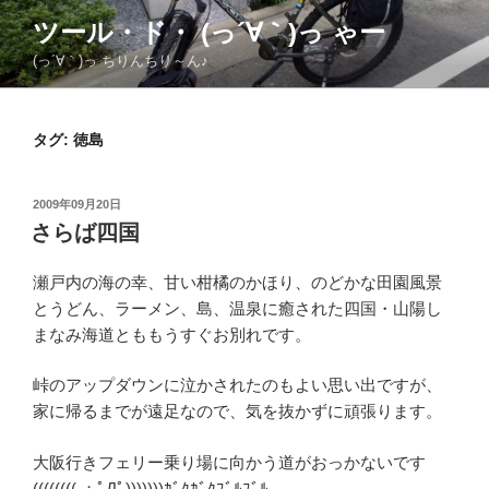
コ
ツール・ド・ (っ´∀｀)っ ゃー
ン
(っ´∀｀)っ ちりんちり～ん♪
テ
ン
ツ
タグ:
徳島
へ
ス
キ
投
2009年09月20日
ッ
稿
さらば四国
日:
プ
瀬戸内の海の幸、甘い柑橘のかほり、のどかな田園風景
とうどん、ラーメン、島、温泉に癒された四国・山陽し
まなみ海道とももうすぐお別れです。
峠のアップダウンに泣かされたのもよい思い出ですが、
家に帰るまでが遠足なので、気を抜かずに頑張ります。
大阪行きフェリー乗り場に向かう道がおっかないです
(((((((( ；ﾟДﾟ)))))))ｶﾞｸｶﾞｸﾌﾞﾙﾌﾞﾙ