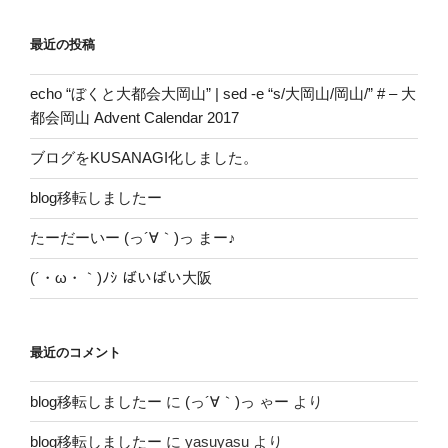
送
最近の投稿
り
echo “ぼくと大都会大岡山” | sed -e “s/大岡山/岡山/” # – 大
都会岡山 Advent Calendar 2017
ブログをKUSANAGI化しました。
blog移転しましたー
たーだーいー (っ´∀｀)っ まー♪
(´・ω・｀)ﾉｼ ばいばい大阪
最近のコメント
blog移転しましたー
に
(っ´∀｀)っ ゃー
より
blog移転しましたー
に
yasuyasu
より