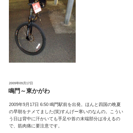
投
2009年09月17日
稿
鳴門～東かがわ
日:
2009年9月17日 6:50 鳴門駅前を出発。ほんと四国の晩夏
の早朝をナメてました(笑)すんげー寒いのなんの。こうい
う日は背中に汗かいても手足や首の末端部分は冷えるの
で、筋肉痛に要注意です。