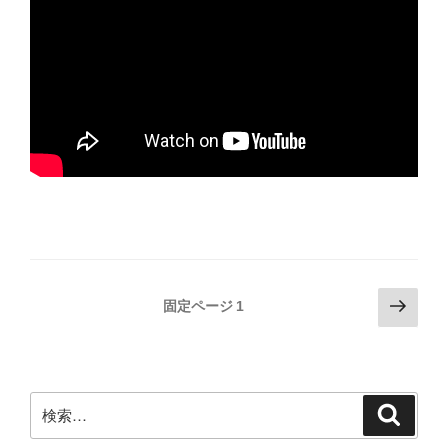
投
次
固定ページ
1
の
稿
ペ
の
ー
ペ
ジ
検
検
ー
索
索:
ジ