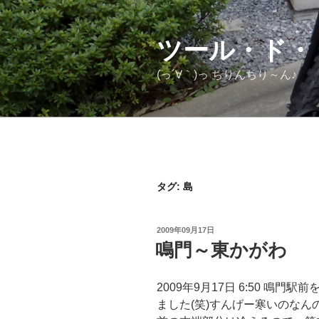
コ
ン
テ
ツール・ド・ (
ン
(っ´∀｀)っ ちりんちり～ん♪
ツ
へ
ス
キ
ッ
プ
タグ:
島
投
2009年09月17日
稿
鳴門～東かがわ
日:
2009年9月17日 6:50 鳴
ました(笑)すんげー寒いのな