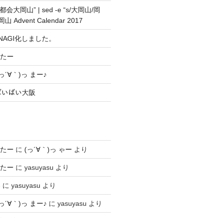
都会大岡山” | sed -e “s/大岡山/岡
山 Advent Calendar 2017
NAGI化しました。
したー
´∀｀)っ まー♪
 ばいばい大阪
したー
に
(っ´∀｀)っ ゃー
より
したー
に
yasuyasu
より
わ
に
yasuyasu
より
´∀｀)っ まー♪
に
yasuyasu
より