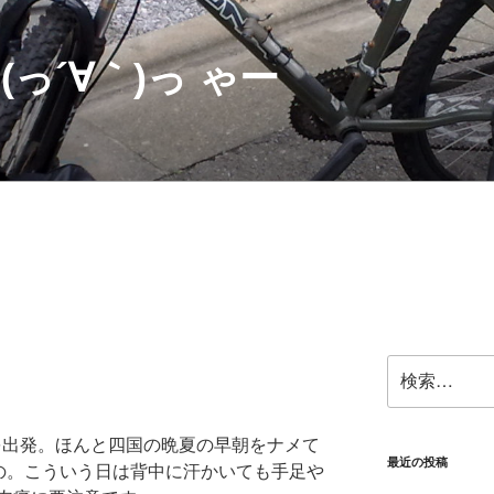
っ´∀｀)っ ゃー
検
索:
門駅前を出発。ほんと四国の晩夏の早朝をナメて
最近の投稿
んの。こういう日は背中に汗かいても手足や