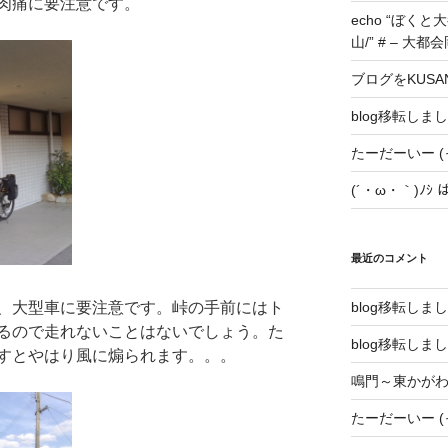
肉痛に要注意です。
echo “ぼくと大
山/” # – 大都会岡
ブログをKUSA
blog移転しま
たーだーいー (っ
(´・ω・｀)ﾉｼ
最近のコメント
、大型車に要注意です。峠の手前にはト
blog移転しま
るので走れないことはないでしょう。た
blog移転しま
すとやはり風に煽られます。。。
鳴門～東かが
たーだーいー (っ